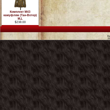
Комплект М43
камуфляж (Тан-Вотер)
M,L
$238.00
Ва
2