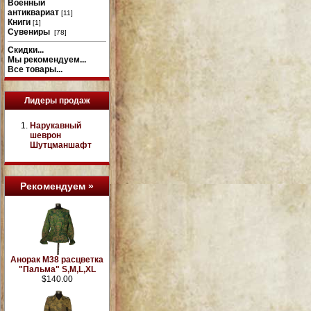
Военный
антиквариат
[11]
Книги
[1]
Сувениры
[78]
Скидки...
Мы рекомендуем...
Все товары...
Лидеры продаж
Нарукавный
шеврон
Шутцманшафт
Рекомендуем »
Анорак М38 расцветка
"Пальма" S,M,L,XL
$140.00