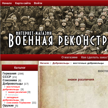
Начало
Карта сайта
Войти
О магазине
Как сделать заказ
Начало
::
Добровольцы
:: восточные добровольцы
Каталог
вост
Германия
[298]
СССР
[21]
знаки различия
Союзники
[8]
Добровольцы
[17]
восточные
добровольцы
[3]
знаки различия
[3]
награды
западные
добровольцы
[3]
союзники Германии
[11]
Оружие
[5]