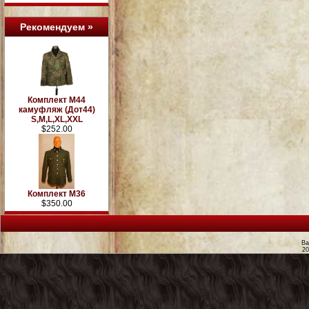
Рекомендуем »
Комплект М44
камуфляж (Дот44)
S,M,L,XL,XXL
$252.00
Комплект М36
$350.00
Ва
2