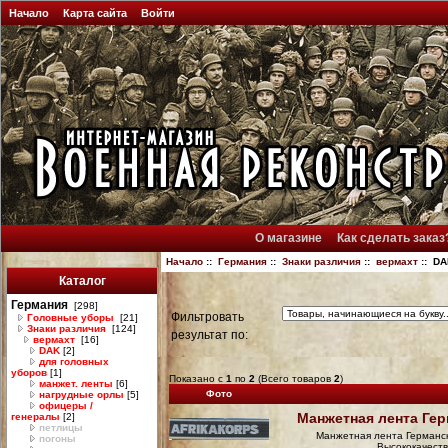
Начало
Карта сайта
Войти
О магазине
Как сделать заказ
Начало
::
Германия
::
Знаки различия
::
вермахт
:: DA
Каталог
Германия
[298]
Фильтровать
Головные уборы
[21]
Знаки различия
[124]
результат по:
вермахт
[16]
DAK
[2]
для головных
уборов
[1]
Показано с
1
по
2
(Всего товаров
2
)
манжет. ленты
[6]
Фото
нагрудные орлы
[5]
офицеры /
Манжетная лента Ге
генералы
[2]
петлицы
Манжетная лента Германс
погоны
Высококачеств