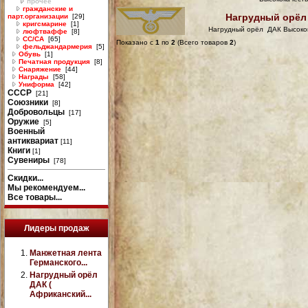
прочее
гражданские и
Нагрудный орёл 
парт.организации
[29]
кригсмарине
[1]
Нагрудный орёл ДАК Высокок
люфтваффе
[8]
СС/СА
[65]
Показано с
1
по
2
(Всего товаров
2
)
фельджандармерия
[5]
Обувь
[1]
Печатная продукция
[8]
Снаряжение
[44]
Награды
[58]
Униформа
[42]
СССР
[21]
Союзники
[8]
Добровольцы
[17]
Оружие
[5]
Военный
антиквариат
[11]
Книги
[1]
Сувениры
[78]
Скидки...
Мы рекомендуем...
Все товары...
Лидеры продаж
Манжетная лента
Германского...
Нагрудный орёл
ДАК (
Африканский...