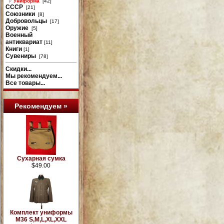
Униформа
[42]
СССР
[21]
Союзники
[8]
Добровольцы
[17]
Оружие
[5]
Военный
антиквариат
[11]
Книги
[1]
Сувениры
[78]
Скидки...
Мы рекомендуем...
Все товары...
Рекомендуем »
Сухарная сумка
$49.00
Комплект униформы
М36 S,M,L,XL,XXL