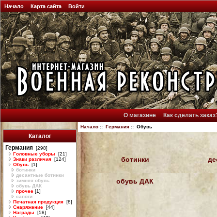
Начало
Карта сайта
Войти
О магазине
Как сделать заказ
Начало
::
Германия
:: Обувь
Каталог
Германия
[298]
Головные уборы
[21]
ботинки
де
Знаки различия
[124]
Обувь
[1]
ботинки
десантные ботинки
обувь ДАК
зимняя обувь
обувь ДАК
прочее
[1]
сапоги
Печатная продукция
[8]
Снаряжение
[44]
Награды
[58]