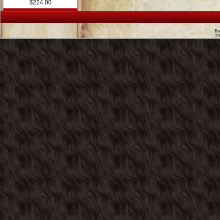
$224.00
Ва
2