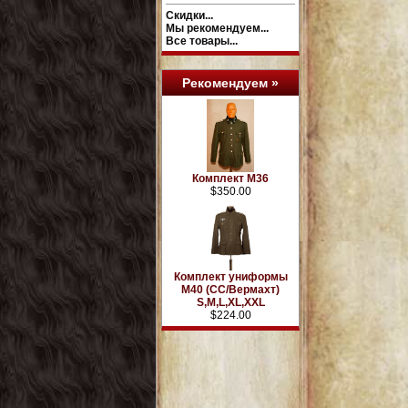
Скидки...
Мы рекомендуем...
Все товары...
Рекомендуем »
Комплект М36
$350.00
Комплект униформы
М40 (СС/Вермахт)
S,M,L,XL,XXL
$224.00