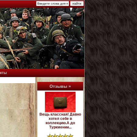
акты
Отзывы »
Вещь классная! Давно
хотел себе в
коллекцию.А до
Туркмении...