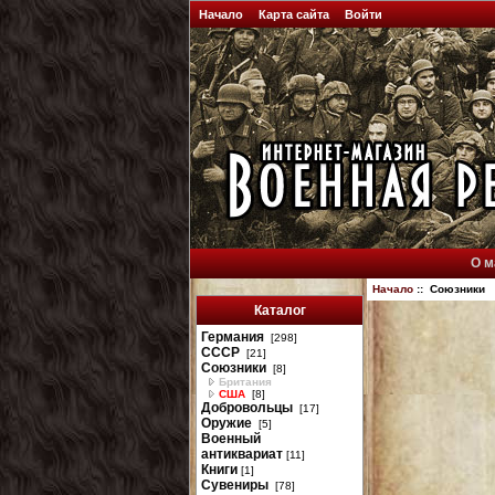
Начало
Карта сайта
Войти
О м
Начало
:: Союзники
Каталог
Германия
[298]
СССР
[21]
Союзники
[8]
Британия
США
[8]
Добровольцы
[17]
Оружие
[5]
Военный
антиквариат
[11]
Книги
[1]
Сувениры
[78]