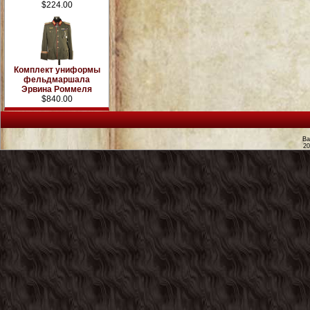
$224.00
Комплект униформы
фельдмаршала
Эрвина Роммеля
$840.00
Ва
2