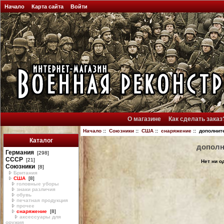
Начало
Карта сайта
Войти
О магазине
Как сделать заказ
Начало
::
Союзники
::
США
::
снаряжение
:: дополнит
Каталог
дополн
Германия
[298]
СССР
[21]
Нет ни о
Союзники
[8]
Британия
США
[8]
головные уборы
знаки различия
обувь
печатная продукция
прочее
снаряжение
[8]
аксессуары для
оружия