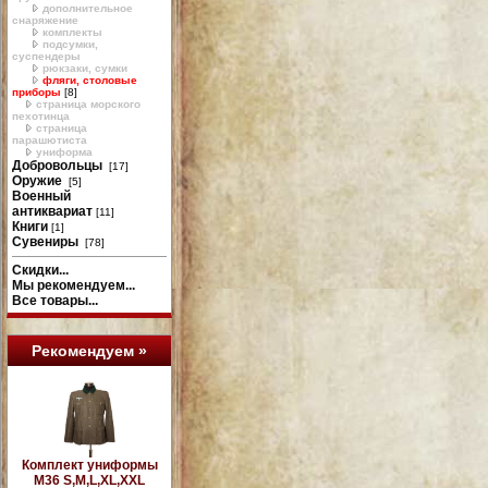
дополнительное
снаряжение
комплекты
подсумки,
суспендеры
рюкзаки, сумки
фляги, столовые
приборы
[8]
страница морского
пехотинца
страница
парашютиста
униформа
Добровольцы
[17]
Оружие
[5]
Военный
антиквариат
[11]
Книги
[1]
Сувениры
[78]
Скидки...
Мы рекомендуем...
Все товары...
Рекомендуем »
Комплект униформы
М36 S,M,L,XL,XXL