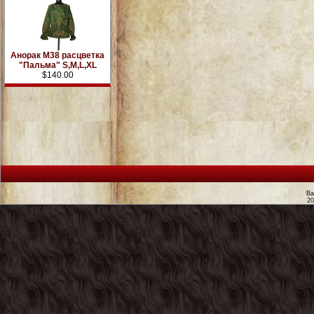
Анорак М38 расцветка
"Пальма" S,M,L,XL
$140.00
Ва
2