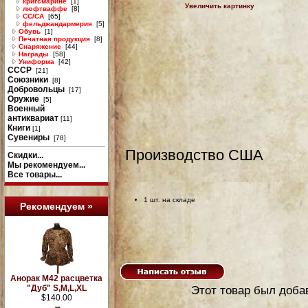
кригсмарине
[1]
Увеличить картинку
люфтваффе
[8]
СС/СА
[65]
фельджандармерия
[5]
Обувь
[1]
Печатная продукция
[8]
Снаряжение
[44]
Награды
[58]
Униформа
[42]
СССР
[21]
Союзники
[8]
Добровольцы
[17]
Оружие
[5]
Военный
антиквариат
[11]
Книги
[1]
Сувениры
[78]
Производство США
Скидки...
Мы рекомендуем...
Все товары...
1 шт. на складе
Рекомендуем »
Анорак М42 расцветка
"Дуб" S,M,L,XL
Этот товар был добав
$140.00