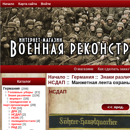
Начало
Карта сайта
Войти
О магазине
Как сделать заказ
Начало
::
Германия
::
Знаки разли
Каталог
НСДАП
:: Манжетная лента охран
Германия
[298]
НСДАП
Головные уборы
[21]
Знаки различия
[124]
вермахт
[16]
гражданские и
парт.организации
[29]
ГЮ
[10]
ДРК
[3]
НСДАП
[2]
НСКК
[7]
полиция/гестапо
[4]
прочее
[1]
РАД
[2]