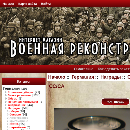
Начало
Карта сайта
Войти
О магазине
Как сделать заказ
Начало
::
Германия
::
Награды
::
Каталог
СС/СА
Германия
[298]
Головные уборы
[21]
Знаки различия
[124]
Обувь
[1]
Печатная продукция
[8]
Снаряжение
[44]
Награды
[58]
общие
[18]
боевые
[16]
люфтваффе
кригсмарине
СС/СА
[15]
партийные
[5]