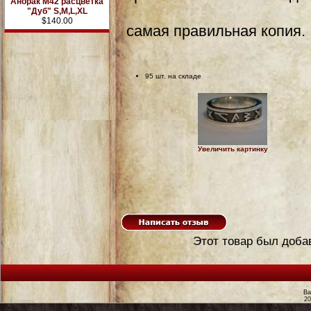
Анорак М42 расцветка
"Дуб" S,M,L,XL
$140.00
самая правильная копия.
95 шт. на складе
Увеличить картинку
Этот товар был добав
Ва
2