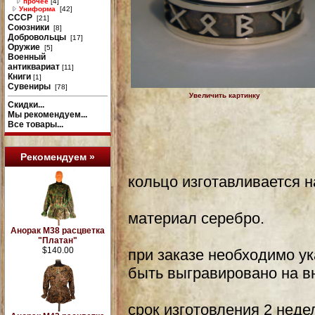
прочее
[4]
Униформа
[42]
СССР
[21]
Союзники
[8]
Добровольцы
[17]
Оружие
[5]
Военный
антиквариат
[11]
Книги
[1]
Сувениры
[78]
Увеличить картинку
Скидки...
Мы рекомендуем...
Все товары...
Рекомендуем »
кольцо изготавливается н
материал серебро.
Анорак М38 расцветка
"Платан"
$140.00
при заказе необходимо ук
быть выгравировано на в
срок изготовления 2 неде