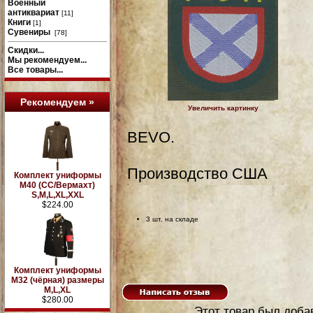
Военный
антиквариат
[11]
Книги
[1]
Сувениры
[78]
Скидки...
Мы рекомендуем...
Все товары...
Рекомендуем »
Увеличить картинку
BEVO.
Производство США
Комплект униформы
М40 (СС/Вермахт)
S,M,L,XL,XXL
$224.00
3 шт. на складе
Комплект униформы
М32 (чёрная) размеры
M,L,XL
$280.00
Этот товар был добав