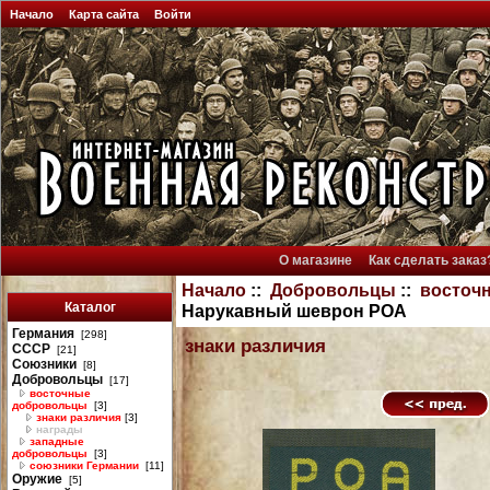
Начало
Карта сайта
Войти
О магазине
Как сделать заказ
Начало
::
Добровольцы
::
восточ
Каталог
Нарукавный шеврон РОА
Германия
[298]
знаки различия
СССР
[21]
Союзники
[8]
Добровольцы
[17]
восточные
добровольцы
[3]
знаки различия
[3]
награды
западные
добровольцы
[3]
союзники Германии
[11]
Оружие
[5]